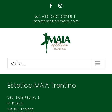
Salta
Facebook
Instagram
al
contenuto
tel. +39 0461 913185
|
info@esteticamaia.com
Vai a...
Estetica MAIA Trentino
Via San Pio X, 3
1° Piano
38100 Trento